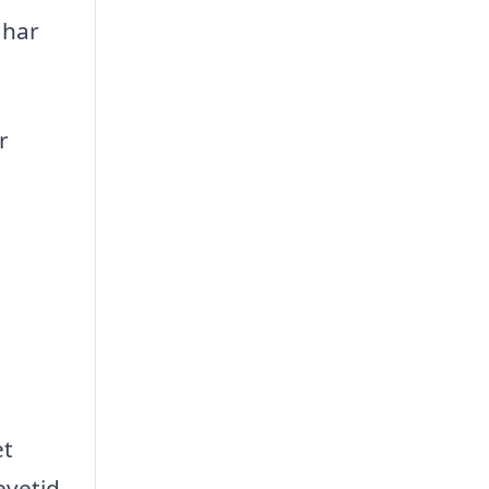
 har
r
et
evetid