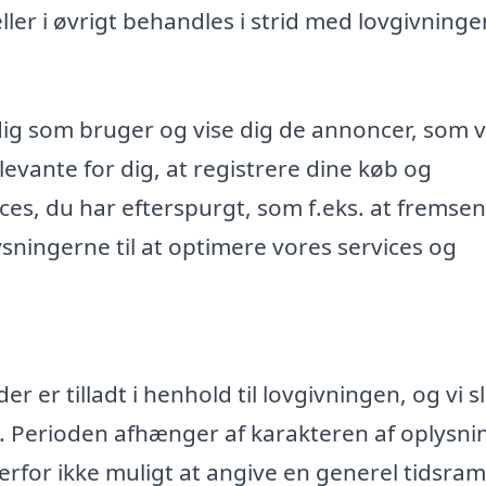
r i øvrigt behandles i strid med lovgivninge
dig som bruger og vise dig de annoncer, som v
evante for dig, at registrere dine køb og
ices, du har efterspurgt, som f.eks. at fremse
ningerne til at optimere vores services og
 er tilladt i henhold til lovgivningen, og vi s
. Perioden afhænger af karakteren af oplysn
rfor ikke muligt at angive en generel tidsr