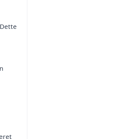
 Dette
en
eret