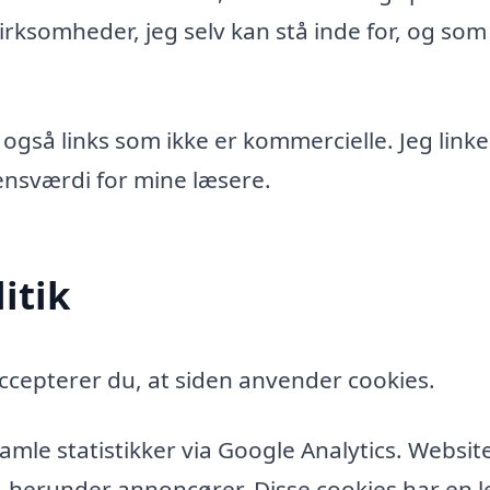
rksomheder, jeg selv kan stå inde for, og som
 også links som ikke er kommercielle. Jeg linke
idensværdi for mine læsere.
itik
ccepterer du, at siden anvender cookies.
amle statistikker via Google Analytics. Websit
, herunder annoncører. Disse cookies har en l