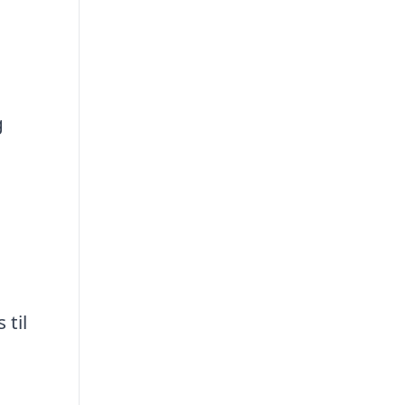
g
 til