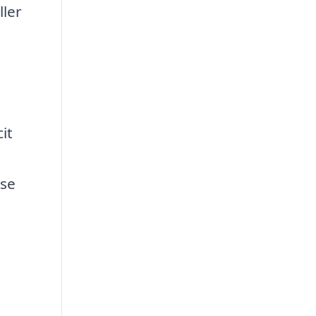
ller
e
it
lse