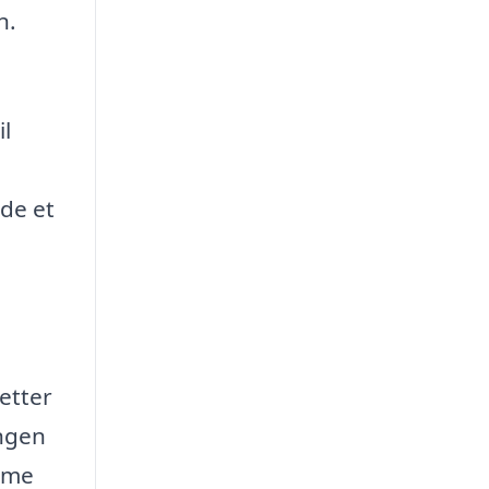
n.
il
nde et
letter
ingen
amme