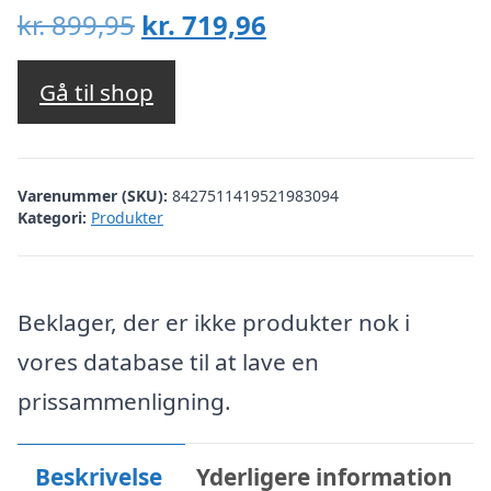
Den
Den
kr.
899,95
kr.
719,96
oprindelige
aktuelle
pris
pris
Gå til shop
var:
er:
kr. 899,95.
kr. 719,96.
Varenummer (SKU):
8427511419521983094
Kategori:
Produkter
Beklager, der er ikke produkter nok i
vores database til at lave en
prissammenligning.
Beskrivelse
Yderligere information