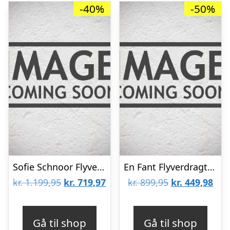
-40%
-50%
Sofie Schnoor Flyverdragt – Dusty Brown
En Fant Flyverdragt – Pine Bark m. Leopard
Den
Den
Den
De
kr.
1.199,95
kr.
719,97
kr.
899,95
kr.
449,98
oprindelige
aktuelle
oprindelige
aktu
pris
pris
pris
pris
Gå til shop
Gå til shop