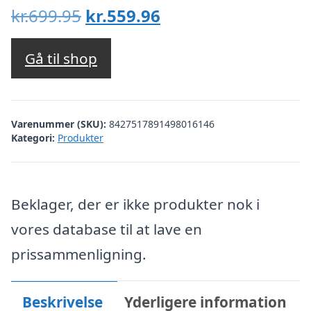
Den
Den
kr.699.95
kr.559.96
oprindelige
aktuelle
pris
pris
Gå til shop
var:
er:
kr.699.95.
kr.559.96.
Varenummer (SKU):
8427517891498016146
Kategori:
Produkter
Beklager, der er ikke produkter nok i
vores database til at lave en
prissammenligning.
Beskrivelse
Yderligere information