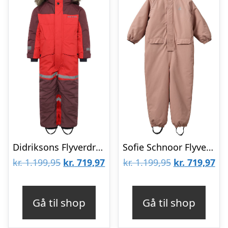
Didriksons Flyverdragt – Bjärven – Pomme Red
Sofie Schnoor Flyverdragt – Rosy Brown
Den
Den
Den
De
kr.
1.199,95
kr.
719,97
kr.
1.199,95
kr.
719,97
oprindelige
aktuelle
oprindelige
akt
pris
pris
pris
pri
Gå til shop
Gå til shop
var:
er:
var:
er:
kr. 1.199,95.
kr. 719,97.
kr. 1.199,95.
kr.