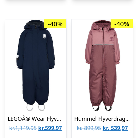
-40%
-40%
LEGOÂ® Wear Flyverdragt – LWJulian 711 – Dark Navy
Hummel Flyverdragt – hmlSnoppy Tex – Rose Brown
Den
Den
Den
De
kr.1,149.95
kr.599.97
kr.
899,95
kr.
539,97
oprindelige
aktuelle
oprindelige
aktu