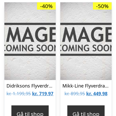
-40%
-50%
Didriksons Flyverdragt – Bjärven – Pomme Red
Mikk-Line Flyverdragt – Recycled – Balsam Green
Den
Den
Den
De
kr.
1.199,95
kr.
719,97
kr.
899,95
kr.
449,98
oprindelige
aktuelle
oprindelige
aktu
pris
pris
pris
pris
Gå til shop
Gå til shop