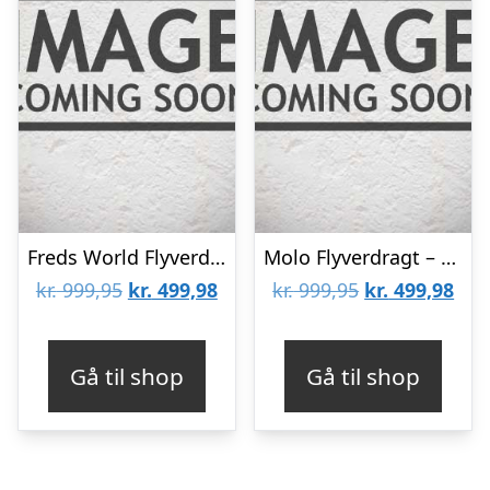
Freds World Flyverdragt – Deep Blue
Molo Flyverdragt – Hyde – Night Navy
Den
Den
Den
De
kr.
999,95
kr.
499,98
kr.
999,95
kr.
499,98
oprindelige
aktuelle
oprindelige
aktu
pris
pris
pris
pris
Gå til shop
Gå til shop
var:
er:
var:
er:
kr. 999,95.
kr. 499,98.
kr. 999,95.
kr. 