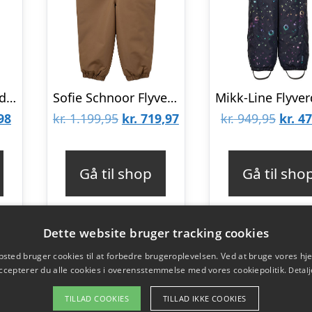
Freds World Flyverdragt – Deep Blue
Sofie Schnoor Flyverdragt – Dusty Brown
Den
Den
Den
Den
98
kr.
1.199,95
kr.
719,97
kr.
949,95
kr.
47
lige
aktuelle
oprindelige
aktuelle
oprin
pris
pris
pris
pris
Gå til shop
Gå til sho
er:
var:
er:
var:
95.
kr. 499,98.
kr. 1.199,95.
kr. 719,97.
kr. 94
Dette website bruger tracking cookies
sted bruger cookies til at forbedre brugeroplevelsen. Ved at bruge vores 
ccepterer du alle cookies i overensstemmelse med vores cookiepolitik.
Detalj
TILLAD COOKIES
TILLAD IKKE COOKIES