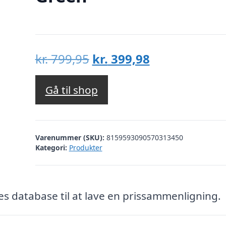
Den
Den
kr.
799,95
kr.
399,98
oprindelige
aktuelle
pris
pris
Gå til shop
var:
er:
kr. 799,95.
kr. 399,98.
Varenummer (SKU):
8159593090570313450
Kategori:
Produkter
es database til at lave en prissammenligning.