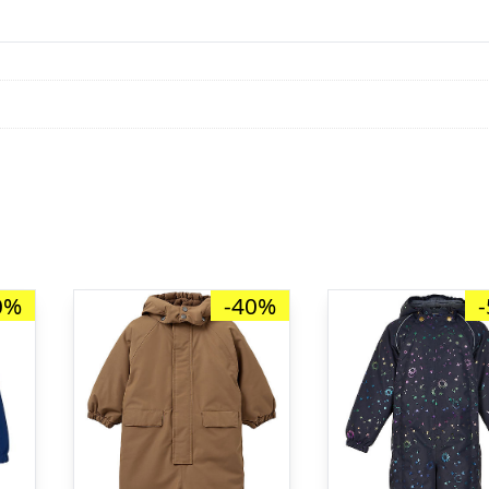
0%
-40%