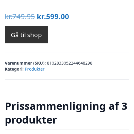
Den
Den
kr.749.95
kr.599.00
oprindelige
aktuelle
pris
pris
Gå til shop
var:
er:
kr.749.95.
kr.599.00.
Varenummer (SKU):
8102833052244648298
Kategori:
Produkter
Prissammenligning af 3
produkter