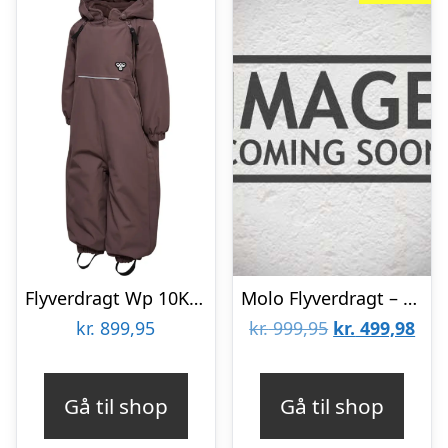
Flyverdragt Wp 10K – 8029 – 98
Molo Flyverdragt – Hyde – Night Navy
Den
De
kr.
899,95
kr.
999,95
kr.
499,98
oprindelige
aktu
pris
pris
Gå til shop
Gå til shop
var:
er: