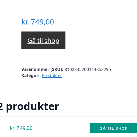
kr.
749,00
Gå til shop
Varenummer (SKU):
8102835200114852295
Kategori:
Produkter
2 produkter
kr. 749,00
GÅ TIL SHOP