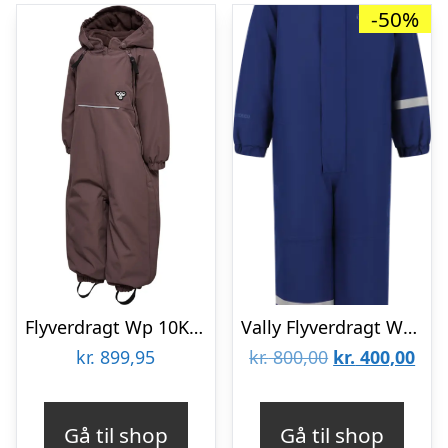
-50%
Flyverdragt Wp 10K – 8029 – 98
Vally Flyverdragt W-PRO 10000 – Bellwether Blue – 98-104
Den
De
kr.
899,95
kr.
800,00
kr.
400,00
oprindelige
aktu
pris
pris
Gå til shop
Gå til shop