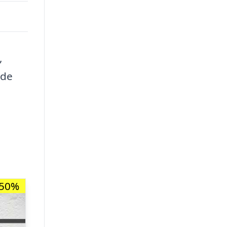
,
nde
-50%