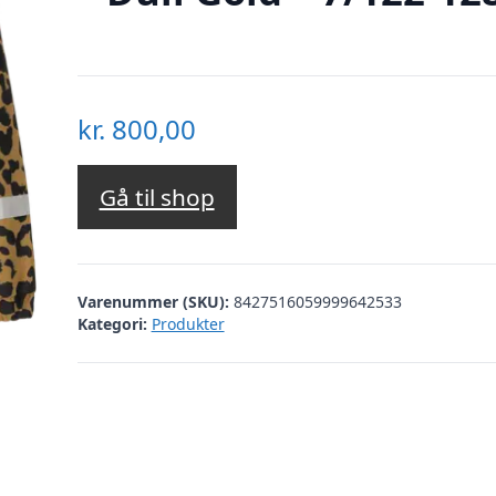
kr.
800,00
Gå til shop
Varenummer (SKU):
8427516059999642533
Kategori:
Produkter