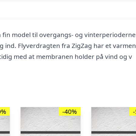
n fin model til overgangs- og vinterperioderne
g ind. Flyverdragten fra ZigZag har et varme
tidig med at membranen holder på vind og v
0%
-40%