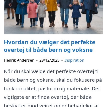
Hvordan du vælger det perfekte
overtøj til både børn og voksne
Henrik Andersen
-
29/12/2025
-
Inspiration
Når du skal vælge det perfekte overtøj til
både børn og voksne, skal du fokusere på
funktionalitet, pasform og materiale. Det
vigtigste er at finde overtøj, der både
beskytter mod vejret og er behageligt at