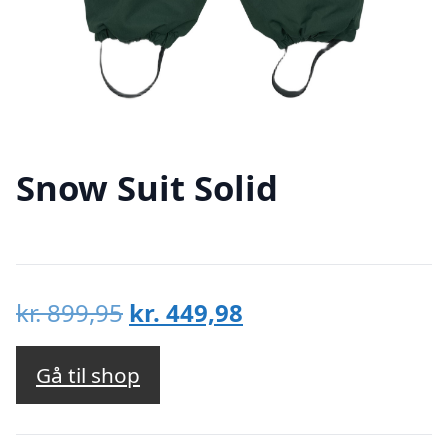
Snow Suit Solid
Den
Den
kr.
899,95
kr.
449,98
oprindelige
aktuelle
pris
pris
Gå til shop
var:
er:
kr. 899,95.
kr. 449,98.