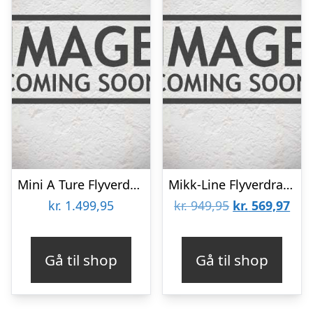
Mini A Ture Flyverdragt – MatWisti Fleece – Cloudy Rose
Mikk-Line Flyverdragt – Floral – Decadent Chocolate
Den
De
kr.
1.499,95
kr.
949,95
kr.
569,97
oprindelige
aktu
pris
pris
Gå til shop
Gå til shop
var:
er:
kr. 949,95.
kr. 